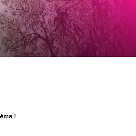
néma !